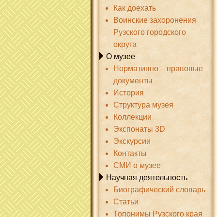
Как доехать
Воинские захоронения
Рузского городского
округа
О музее
Нормативно – правовые
документы
История
Структура музея
Коллекции
Экспонаты 3D
Экскурсии
Контакты
СМИ о музее
Научная деятельность
Биографический словарь
Статьи
Топонимы Рузского края