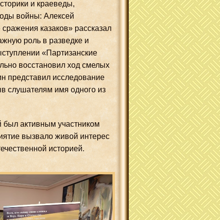
сторики и краеведы,
оды войны: Алексей
 сражения казаков» рассказал
ажную роль в разведке и
выступлении «Партизанские
ально восстановил ход смелых
ин представил исследование
рыв слушателям имя одного из
й был активным участником
иятие вызвало живой интерес
отечественной историей.