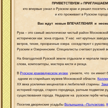
ПРИВЕТСТВУЕМ
и
ПРИГЛАШАЕ
кто впервые узнал о Рузском крае и решил посетит
и кто проживает в Рузском город
Вас ждут новые ВПЕЧАТЛЕНИЯ и
неож
Руза – это самый экологически чистый район Московско
исторически как зона отдыха. У нас нет крупных заводо
ветров, тихие, прозрачные озера соседствуют с рукот
Рузским и Озернинским. Специалисты считают рузский в
На благодатной Рузской земле отдыхали и черпали твор
слова, композиторы, мастера кисти и резца.
В
Рузском краеведческом музее
узнаете, что он имеет 
одним из старейших музеев Московской области.
Колле
ХХ века усилиями меценатов и любителей старины.
Зак
историей города, старого городища, ратным подвигом р
существования города. Недаром на рузском гербе четы
Посетив дворянские усадьбы
Волынщина –Полуэктово
,