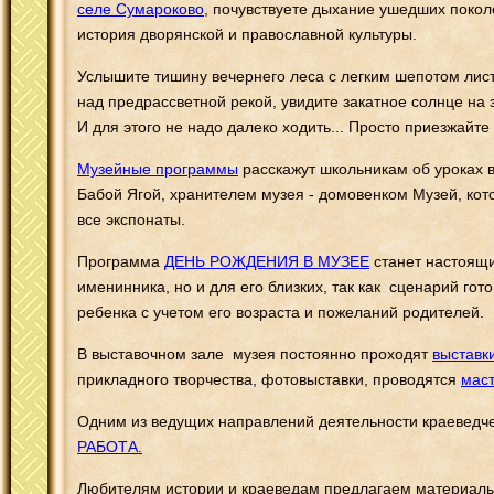
селе Сумароково
, почувствуете дыхание ушедших поколе
история дворянской и православной культуры.
Услышите тишину вечернего леса с легким шепотом лис
над предрассветной рекой, увидите закатное солнце на
И для этого не надо далеко ходить... Просто приезжайт
Музейные программы
расскажут школьникам об уроках в
Бабой Ягой, хранителем музея - домовенком Музей, кот
все экспонаты.
Программа
ДЕНЬ РОЖДЕНИЯ В МУЗЕЕ
станет настоящи
именинника, но и для его близких, так как сценарий гот
ребенка с учетом его возраста и пожеланий родителей.
В выставочном зале музея постоянно проходят
выставк
прикладного творчества, фотовыставки, проводятся
мас
Одним из ведущих направлений деятельности краеведч
РАБОТА.
Любителям истории и краеведам предлагаем материалы 