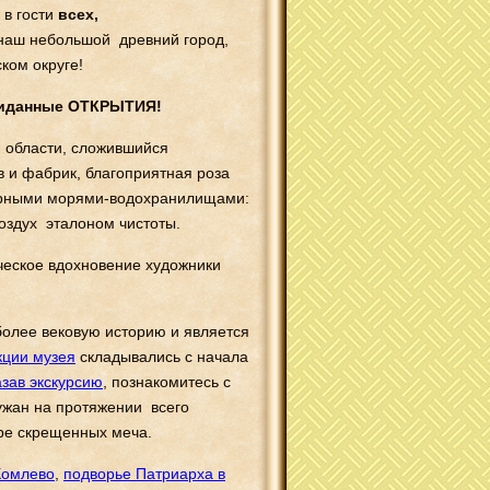
М
в гости
всех
,
ь наш небольшой древний город,
ском округе!
иданные ОТКРЫТИЯ
!
й области, сложившийся
в и фабрик, благоприятная роза
ворными морями-водохранилищами:
оздух эталоном чистоты.
ческое вдохновение художники
более вековую историю и является
кции музея
складывались с начала
азав экскурсию
, познакомитесь с
ужан на протяжении всего
ре скрещенных меча.
Комлево
,
подворье Патриарха в