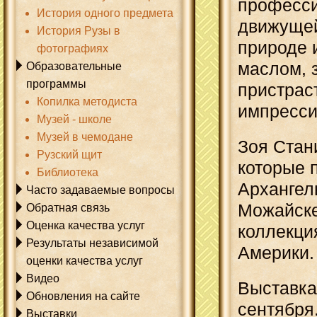
професси
История одного предмета
движущей
История Рузы в
природе 
фотографиях
маслом, 
Образовательные
программы
пристрас
Копилка методиста
импресси
Музей - школе
Музей в чемодане
Зоя Стан
Рузский щит
которые 
Библиотека
Архангел
Часто задаваемые вопросы
Можайске
Обратная связь
Оценка качества услуг
коллекци
Результаты независимой
Америки.
оценки качества услуг
Видео
Выставка
Обновления на сайте
сентября
Выставки