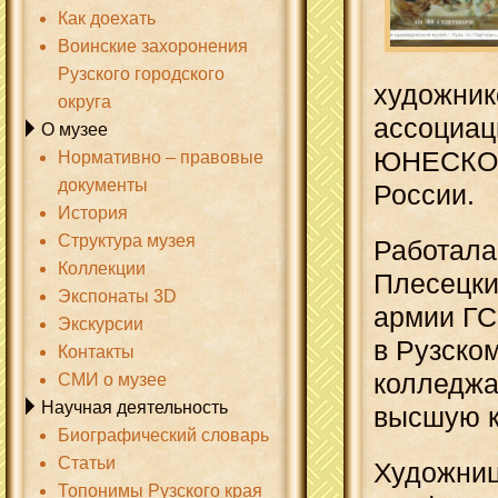
Как доехать
Воинские захоронения
Рузского городского
художник
округа
ассоциац
О музее
ЮНЕСКО, 
Нормативно – правовые
документы
России.
История
Структура музея
Работала
Коллекции
Плесецкий
Экспонаты 3D
армии ГС
Экскурсии
в Рузско
Контакты
колледжа
СМИ о музее
Научная деятельность
высшую к
Биографический словарь
Статьи
Художниц
Топонимы Рузского края