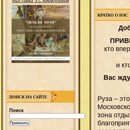
Выставка З.С.Кирилловой
КРАТКО О НАС
До
ПРИВ
кто впе
и кт
Вас жд
ПОИСК НА САЙТЕ
Руза – эт
Московско
Поиск
зона отды
благоприя