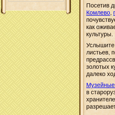
Посетив 
Комлево
,
почувству
как ожива
культуры.
Услышите 
листьев, 
предрассв
золотых к
далеко хо
Музейные
в старору
хранителе
разрешает