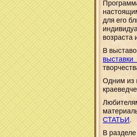
Програм
настоящим
для его бл
индивидуа
возраста 
В выставо
выставки 
творчеств
Одним из 
краеведче
Любителям
материалы
СТАТЬИ
.
В разделе