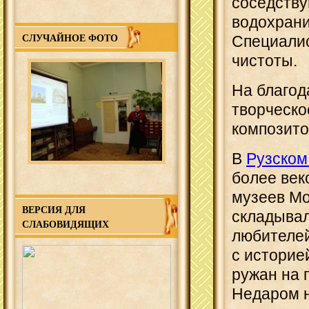
соседству
водохрани
СЛУЧАЙНОЕ ФОТО
Специалис
чистоты.
На благод
творческо
композито
В
Рузском
более век
музеев Мо
ВЕРСИЯ ДЛЯ
складывал
СЛАБОВИДЯЩИХ
любителе
с историе
ружан на 
Недаром н